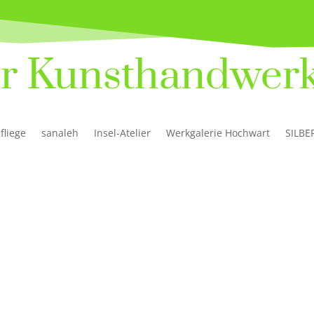
r Kunsthand­werk
fliege
sanaleh
Insel-Atelier
Werkgalerie Hochwart
SILBE